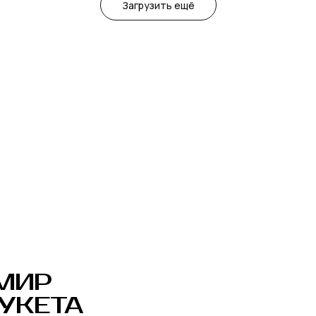
Загрузить ещё
Р
ЕТА
Владислав Принько