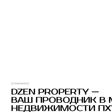
{о компании}
DZEN PROPERTY —
ВАШ ПРОВОДНИК В МИ
НЕДВИЖИМОСТИ ПХУК
Мы специализируемся на продаже и управлении
недвижимостью, сотрудничая только
с проверенными застройщиками и владельцами.
Наш подход строится на внимании к деталям,
индивидуальном подходе и заботе о каждом
клиенте
подробнее