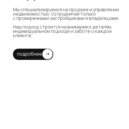
{преимущества}
ПОЧЕМУ ВЫБИРАЮТ
DZEN PROPERTY?