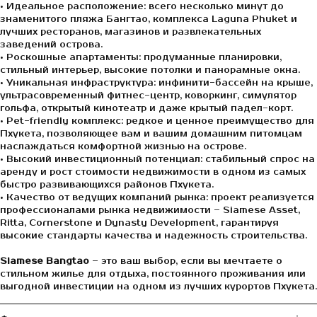
• Идеальное расположение: всего несколько минут до
знаменитого пляжа Бангтао, комплекса Laguna Phuket и
лучших ресторанов, магазинов и развлекательных
заведений острова.
• Роскошные апартаменты: продуманные планировки,
стильный интерьер, высокие потолки и панорамные окна.
• Уникальная инфраструктура: инфинити-бассейн на крыше,
ультрасовременный фитнес-центр, коворкинг, симулятор
гольфа, открытый кинотеатр и даже крытый падел-корт.
• Pet-friendly комплекс: редкое и ценное преимущество для
Пхукета, позволяющее вам и вашим домашним питомцам
наслаждаться комфортной жизнью на острове.
• Высокий инвестиционный потенциал: стабильный спрос на
аренду и рост стоимости недвижимости в одном из самых
быстро развивающихся районов Пхукета.
• Качество от ведущих компаний рынка: проект реализуется
профессионалами рынка недвижимости – Siamese Asset,
Ritta, Cornerstone и Dynasty Development, гарантируя
высокие стандарты качества и надежность строительства.
Siamese Bangtao
– это ваш выбор, если вы мечтаете о
стильном жилье для отдыха, постоянного проживания или
выгодной инвестиции на одном из лучших курортов Пхукета.