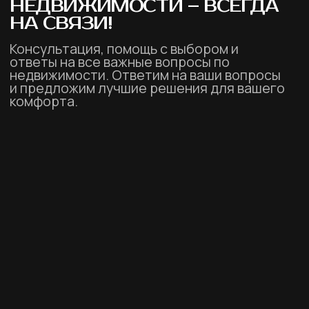
{каталог}
{контакты}
Продажа
1/18 Moo 8, Thalang
District, Phuket 83110,
Топ инвестиций
Thailand
+66 93 2949060
Застройщики
Управление
О компании
Полезно знать
©2025 Все права защищены
Разработка сайта: Анджела Герасим
Политика конфиденциальности
& Ирина Хачатрян