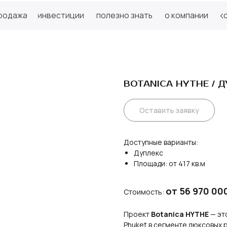
инвестиции
полезно знать
о компании
контакты
инвестиции
полезно знать
о компании
контакты
BOTANICA HYTHE / 
Оставить заявку
Доступные варианты:
Дуплекс
Площади: от 417 кв.м
от 56 970 000
Стоимость:
Проект
Botanica HYTHE
— эт
Phuket в сегменте люксовых 