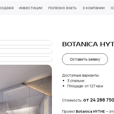
инвестиции
полезно знать
о компании
контакты
инвестиции
полезно знать
о компании
контакты
BOTANICA HYT
Оставить заявку
Доступные варианты:
3 спальни
Площади: от 127 кв.м
от 24 288 750
Стоимость:
Проект
Botanica HYTHE
— эт