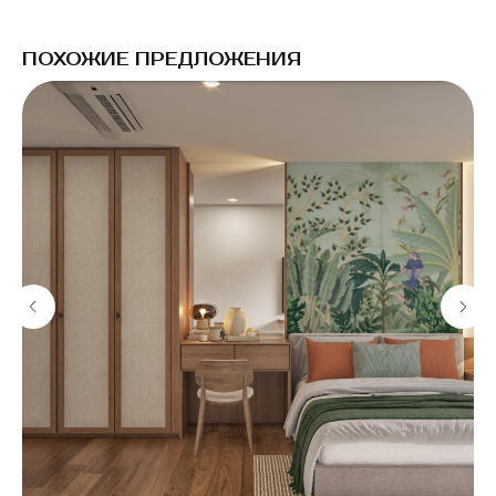
ПОХОЖИЕ ПРЕДЛОЖЕНИЯ
{каталог}
{контакты}
Продажа
1/18 Moo 8, Thalang
District, Phuket 83110,
Топ инвестиций
Thailand
+66 93 2949060
Застройщики
Управление
О компании
Полезно знать
©2025 Все права защищены
Разработка сайта: Анджела Герасим
Политика конфиденциальности
& Ирина Хачатрян